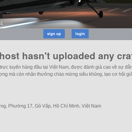
4
host hasn't uploaded any craf
 trực tuyến hàng đầu tại Việt Nam, được đánh giá cao về sự đẳn
ợng mà còn nhận thưởng chào mừng siêu khủng, tạo cơ hội giải 
ng, Phường 17, Gò Vấp, Hồ Chí Minh, Việt Nam