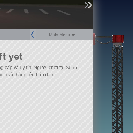
sign up
login
Main Menu
t yet
g cấp và uy tín. Người chơi tại S666
trí và thắng lớn hấp dẫn.