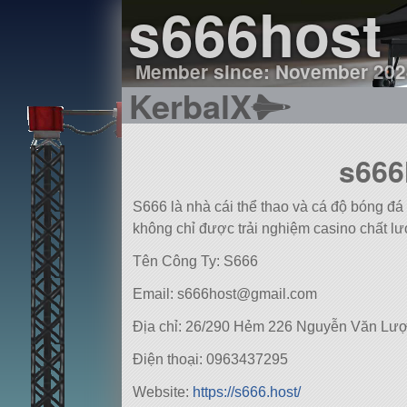
s666host
Member since: November 202
KerbalX
s666
S666 là nhà cái thể thao và cá độ bóng đá
không chỉ được trải nghiệm casino chất lư
Tên Công Ty: S666
Email:
s666host@gmail.com
Địa chỉ: 26/290 Hẻm 226 Nguyễn Văn Lượ
Điện thoại: 0963437295
Website:
https://s666.host/